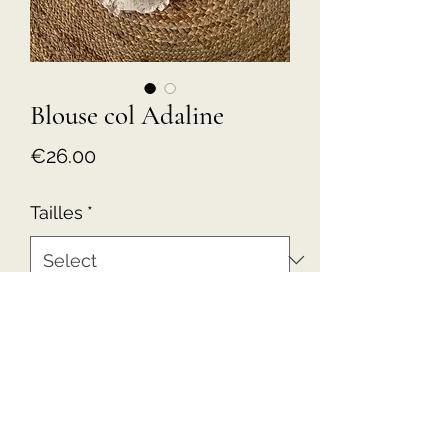
Blouse col Adaline
Price
€26.00
Tailles
*
Quantity
*
Add to Cart