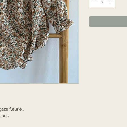
ze fleurie .
aines