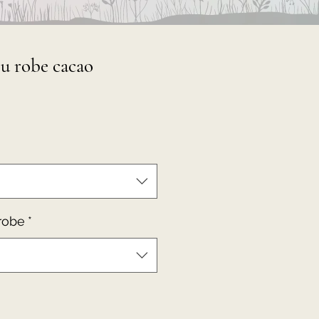
u robe cacao
robe
*